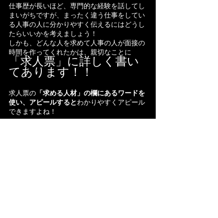
仕事歴が長いほど、専門的な経験を話してし
まいがちですが、まったく違う仕事をしてい
る人事の人に分かりやすく伝えるにはどうし
たらいいかを考えましょう！
しかも、どんな人を求めて人事の人が面接の
時間を作ってくれたかは、親切なことに
「求人票」に詳しく書い
てあります！！
求人票の
「求める人材」の欄にあるワードを
使い、アピールすると
わかりやすくアピール
できますよね！
求人票を端から端まで、きちんと読んで、自
分の自己ＰＲが「求める人材」に当てはまる
ように言い換えや表現を意識して自己ＰＲ文
を作成していきましょう！！
転職を一人で行うことは、求人を集めて、か
なりの労力が必要ですので、完全無料の転職
エージェントのサポートを受けることを強く