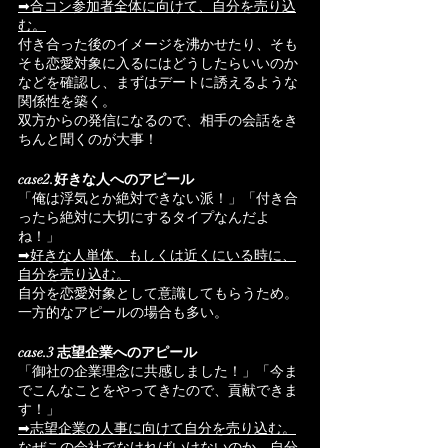
➡合コン参加者全体に向けて、自分を売り込
む。
付き合った後のイメージを沸かせたり、そも
そも恋愛対象に入るにはどうしたらいいのか
などを確認し、まずはデートに誘えるような
関係性を築く。
双方からの発信になるので、相手の会話をき
ちんと聞くのが大事！
case2.好きな人へのアピール
「俺は浮気とか絶対できない派！」「付き合
ったら絶対に大切にするタイプなんだよ
ね！」
➡好きな人単体、もしくは近くにいる時に、
自分を売り込む。
自分を恋愛対象として意識してもらうため。
一方的なアピールの場合も多い。
case.3 志望企業へのアピール
「御社の企業理念に共感しました！」「今ま
でこんなことをやってきたので、貢献できま
す！」
➡志望企業の人事に向けて自分を売り込む。
なぜこの会社でなければいけないのか、自分