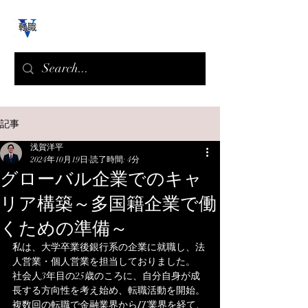
記事
浅賀洋平
2024年10月19日
読了時間: 4分
グローバル企業でのキャ
リア構築～多国籍企業で働
くための準備～
私は、大学卒業後銀行系の企業に就職し、法
人営業・個人営業を担当しておりました。
社会人3年目の25歳のころに、自分自身が成
長する方向性を考え始め、転職活動を開始。
複数回の転職で金融業界からIT業界を経て、