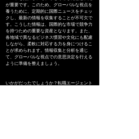
が重要です。このため、グローバルな視点を
養うために、定期的に国際ニュースをチェッ
クし、最新の情報を収集することが不可欠で
す。こうした情報は、国際的な市場で競争力
を持つための重要な資産となります。また、
各地域で異なるビジネス慣習や文化にも配慮
しながら、柔軟に対応する力を身につけるこ
とが求められます。情報収集と分析を通じ
て、グローバルな視点での意思決定を行える
ように準備を整えましょう。
いかがだったでしょうか？転職エージェント
をうまく活用して、いい転職をして社会人と
してのキャリアをステップアップして、望ん
だライフバランスを手に入れてください。実
際に私たちもサポートして、よりよい転職に
導きますので
お気軽にお問い合わせください。
株式会社FIVE　職業紹介　浅賀洋平