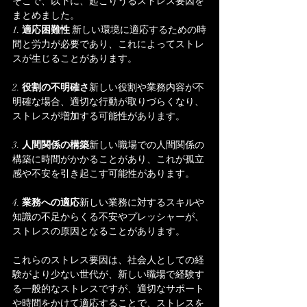
そこで、以下に、起こりうるストレス要因を
まとめました。
1. 
適応困難性
 新しい環境に適応するための時
間と労力が必要であり、これによってストレ
スが生じることがあります。
2. 
役割の不明確さ
新しい役割や業務内容が不
明確な場合、適切な行動が取りづらくなり、
ストレスが増加する可能性があります。
3. 
人間関係の構築
新しい職場での人間関係の
構築に時間がかかることがあり、これが孤立
感や不安を引き起こす可能性があります。
4. 
業務への適応
新しい業務に対するスキルや
知識の不足からくる不安やプレッシャーが、
ストレスの原因となることがあります。
これらのストレス要因は、社会人としての経
験がより少ない世代が、新しい職場で経験す
る一般的なストレスですが、適切なサポート
や時間をかけて適応することで、ストレスを