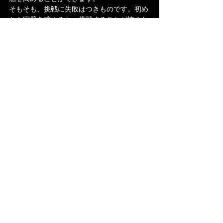
そもそも、挑戦に失敗はつきものです。初め
から完璧を求めると、挑戦することが怖くな
り前進を止めてしまう要因にもなります。た
とえ失敗しても一人で抱え込まず、我々エー
ジェントメンバー、上司、同僚、身近な人た
ち、を含め、相談しながら進んで行きましょ
う！
いかがだったでしょうか？
転職エージェントをうまく活用して、いい転
職をして社会人としての
キャリアをステップアップして、望んだライ
フバランスを手に入れてください。
実際に私たちもサポートして、よりよい転職
に導きますので
お気軽にお問い合わせください。
株式会社FIVE　職業紹介　武田莉絵子
許可番号 13ーユー310946